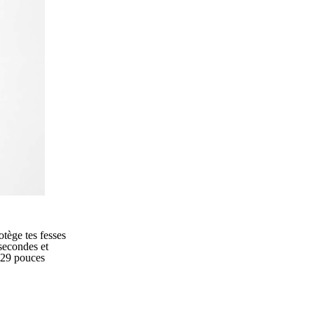
otège tes fesses
 secondes et
- 29 pouces