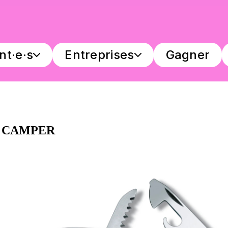
nt·e·s
Entreprises
Gagner
X CAMPER