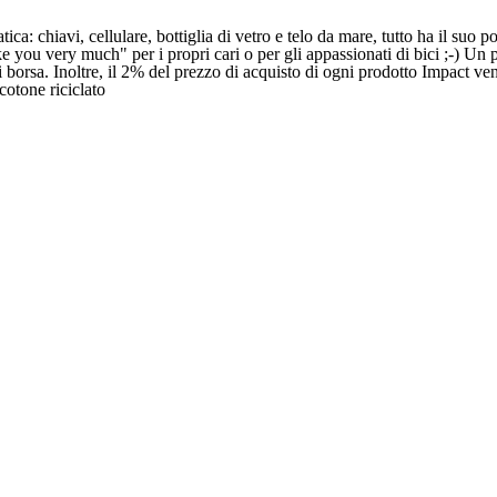
ca: chiavi, cellulare, bottiglia di vetro e telo da mare, tutto ha il suo p
ke you very much" per i propri cari o per gli appassionati di bici ;-) Un p
ni borsa. Inoltre, il 2% del prezzo di acquisto di ogni prodotto Impact v
otone riciclato